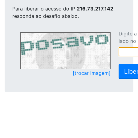
Para liberar o acesso
do IP
216.73.217.142
,
responda ao desafio abaixo.
Digite 
lado no
[trocar imagem]