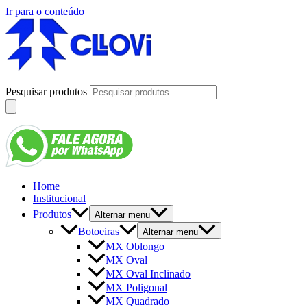
Ir para o conteúdo
Pesquisar produtos
Home
Institucional
Produtos
Alternar menu
Botoeiras
Alternar menu
MX Oblongo
MX Oval
MX Oval Inclinado
MX Poligonal
MX Quadrado