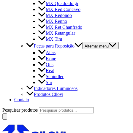
MX Quadrado gr
MX Red Concavo
MX Redondo
MX Renno
MX Ret Chanfrado
MX Retangular
MX Tim
Peças para Reposição
Alternar menu
Atlas
Kone
Otis
Real
Schindler
Sur
Indicadores Luminosos
Produtos Cllovi
Contato
Pesquisar produtos