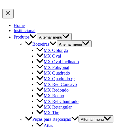
Home
Institucional
Produtos
Alternar menu
Botoeiras
Alternar menu
MX Oblongo
MX Oval
MX Oval Inclinado
MX Poligonal
MX Quadrado
MX Quadrado gr
MX Red Concavo
MX Redondo
MX Renno
MX Ret Chanfrado
MX Retangular
MX Tim
Peças para Reposição
Alternar menu
Atlas