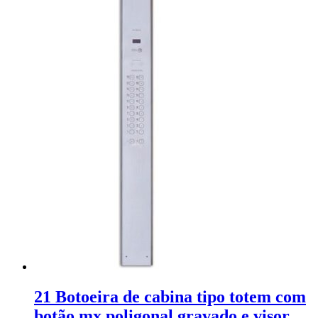
21 Botoeira de cabina tipo totem com
botão mx poligonal gravado e visor