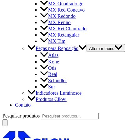
MX Quadrado gr
MX Red Concavo
MX Redondo
MX Renno
MX Ret Chanfrado
MX Retangular
MX Tim
Peças para Reposição
Alternar menu
Atlas
Kone
Otis
Real
Schindler
Sur
Indicadores Luminosos
Produtos Cllovi
Contato
Pesquisar produtos