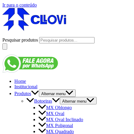
Ir para o conteúdo
Pesquisar produtos
Home
Institucional
Produtos
Alternar menu
Botoeiras
Alternar menu
MX Oblongo
MX Oval
MX Oval Inclinado
MX Poligonal
MX Quadrado