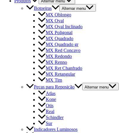
Produtos
Alternar menu
Botoeiras
Alternar menu
MX Oblongo
MX Oval
MX Oval Inclinado
MX Poligonal
MX Quadrado
MX Quadrado gr
MX Red Concavo
MX Redondo
MX Renno
MX Ret Chanfrado
MX Retangular
MX Tim
Peças para Reposição
Alternar menu
Atlas
Kone
Otis
Real
Schindler
Sur
Indicadores Luminosos